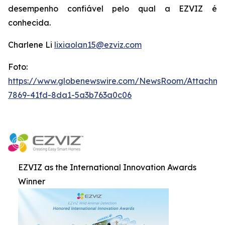
desempenho confiável pelo qual a EZVIZ é
conhecida.
Charlene Li
lixiaolan15@ezviz.com
Foto:
https://www.globenewswire.com/NewsRoom/Attachme
7869-41fd-8da1-5a3b763a0c06
EZVIZ as the International Innovation Awards
Winner