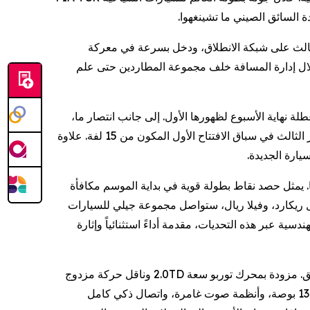
الثالث على شبكة الانطلاق، ودخل بسرعة في معركة
ال إدارة المسافة خلف مجموعة المطاردين حتى علم
سيارة جيلي بريفيس TCR، وع لظهورها الأول. إلى جانب انتصار ما
حصل بطل بطولة كومو FIA TCR WORLD TOUR المدافع يان إيرلاخر على أول منصة تتويج تاريخية لشركة جيلي باحتلاله المركز الثالث في سباق الافتتاح الأول المكون من 15 لفة. علاوة
سيارة الجديدة
ها. يمثل حصد نقاط بطولة قوية في بداية الموسم مكافأة
بول ريكارد، وفيلا ريال، ستواصل مجموعة جيلي للسيارات
دفع التطوير المستمر لسيارة بريفيس TCR. ة أداءً استثنائياً وإثارة
هذا الالتزام بالأداء المتميز والهندسة المتقنة يحدد سيارة جيلي بريفيس المخصصة للطرقات، والتي تم إطلاقها رسمياً في عدة مناطق. مزودة بمحرك توربو سعة 2.0TD وناقل حركة مزدوج
القابض من 7 سرعات، توفر هذه السيدان أداء قيادة مستقراً وديناميكياً. تتميز مقصورتها الداخلية بشاشة ذكية عالية الدقة مقاس 13.2 بوصة، وأنظمة صوت غامرة، واتصال ذكي كامل