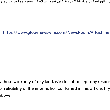
و الأيقونية إلى التنقلات الحضرية اليومية
https://www.globenewswire.com/NewsRoom/Attachme
without warranty of any kind. We do not accept any responsib
r reliability of the information contained in this article. I
 above.