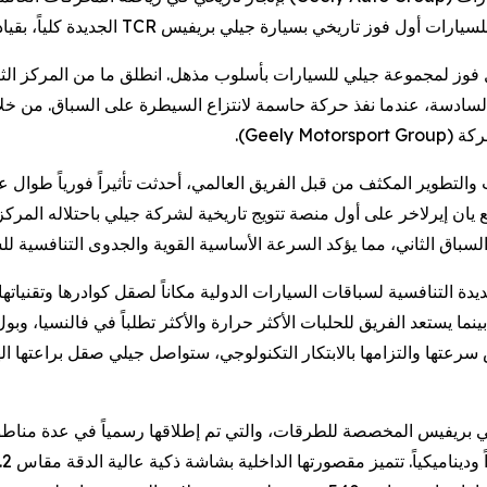
و سيمونشيلي، حققت جيلي للسيارات أول فوز تاريخي بسيارة جيلي بريفيس
 أول فوز لمجموعة جيلي للسيارات بأسلوب مذهل. انطلق ما من المركز 
سادسة، عندما نفذ حركة حاسمة لانتزاع السيطرة على السباق. من خل
المحركة
وير المكثف من قبل الفريق العالمي، أحدثت تأثيراً فورياً طوال عطلة نهاية الأسب
لسباق الثاني، مما يؤكد السرعة الأساسية القوية والجدوى التنافسية لل
يدة التنافسية لسباقات السيارات الدولية مكاناً لصقل كوادرها وتقنيات
نما يستعد الفريق للحلبات الأكثر حرارة والأكثر تطلباً في فالنسيا، و
التزامها بالابتكار التكنولوجي، ستواصل جيلي صقل براعتها الهندسية عبر هذه التحديات، مقدم