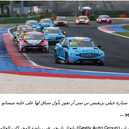
سيارة
جيلي
بريفيس
تي
سي
آر
تفوز
بأول
سباق
لها
على
حلبة
ميسانو
M