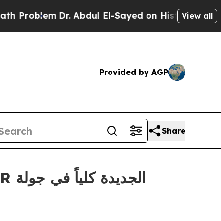
blem
Dr. Abdul El-Sayed on Historic Michigan Win:
View all
Provided by AGP
Share