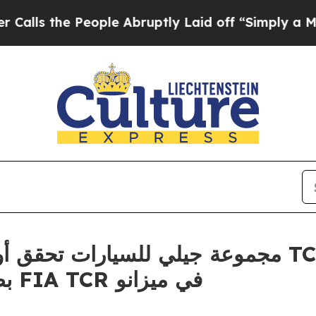
he People Abruptly Laid off “Simply a Math Pro
مجموعة جيلي للسي TCR الجديدة كلياً في جولة
بطولة العالم للسيارات السياحية FIA TCR في ميزانو