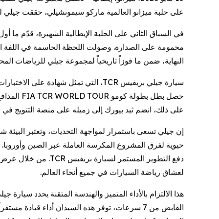
على حلبة ميزانو العالمية مارك TCR الجديدة كلياً، بقيادة السائق الصيني ما تشينغهوا.
في السباق الثاني على الحلبة الإيطالية الشهيرة، قدّم ما
محمومة على الصدارة. وصولت اللحظة الحاسمة في اللفة ال
النهاية، ضمن ما فوزاً تاريخياً لمجموعة جيلي للرياضات  (Geely Motorsport Group).
التي تمثل شهادة على الاختبارات والتط،
على ذلك، انضم ثيد بيورك إلى زميله على منصة التتويج في ا.
إن جيلي تسعى باستمرار لمواجهة التحديات، وتعتبر البيئة شد
حيوية لفرق المشروع المكرسة العاملة عبر الصين وأوروبا. بي
من خلال عرض سرعتها و
لعشاق رياضة السيارات في جميع أنحاء العالم.