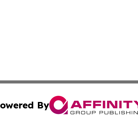
owered By
ubmit Press Release
Terms & Conditions
Copyright/DMCA