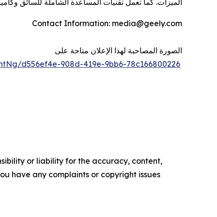
الميزات. كما تعمل تقنيات المساعدة الشاملة للسائق وكاميرا بانورامية بزاوية 540 درجة على تعزيز سلامة السفر، مما يجلب روح سباقات ميزان.
Contact Information: media@geely.com
الصورة المصاحبة لهذا الإعلان متاحة على
ntNg/d556ef4e-908d-419e-9bb6-78c166800226
ility or liability for the accuracy, content,
f you have any complaints or copyright issues