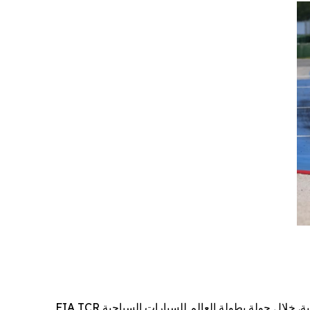
10 مايو 2026، ميزانو، إيطاليا – تحتفل مجموعة جيلي للسيارات (Geely Auto Group) بإنجاز تاريخي في رياضة المحركات العالمية. خلال جولة بطولة العالم للسيارات السياحية FIA TCR